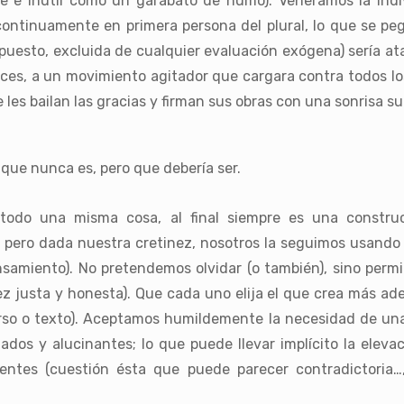
ble e inútil como un garabato de humo). Veneramos la ind
ntinuamente en primera persona del plural, lo que se pega 
supuesto, excluida de cualquier evaluación exógena) sería a
eces, a un movimiento agitador que cargara contra todos l
les bailan las gracias y firman sus obras con una sonrisa su
que nunca es, pero que debería ser.
 todo una misma cosa, al final siempre es una construcc
; pero dada nuestra cretinez, nosotros la seguimos usando
samiento). No pretendemos olvidar (o también), sino perm
z justa y honesta). Que cada uno elija el que crea más ade
o o texto). Aceptamos humildemente la necesidad de unas
ados y alucinantes; lo que puede llevar implícito la eleva
entes (cuestión ésta que puede parecer contradictoria…