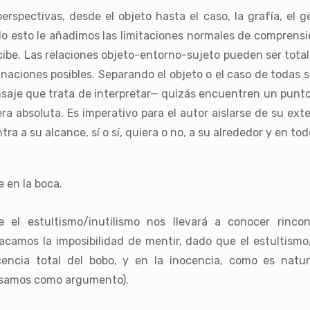
pectivas, desde el objeto hasta el caso, la grafía, el gest
 todo esto le añadimos las limitaciones normales de compren
ecibe. Las relaciones objeto-entorno-sujeto pueden ser total
inaciones posibles. Separando el objeto o el caso de todas
ensaje que trata de interpretar— quizás encuentren un punt
 absoluta. Es imperativo para el autor aislarse de su exte
ra a su alcance, sí o sí, quiera o no, a su alrededor y en t
 en la boca.
e el estultismo/inutilismo nos llevará a conocer rinco
acamos la imposibilidad de mentir, dado que el estultismo
cencia total del bobo, y en la inocencia, como es natu
usamos como argumento).