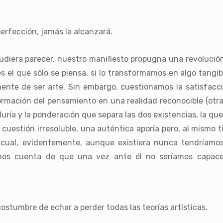
erfección, jamás la alcanzará.
udiera parecer, nuestro manifiesto propugna una revolución 
es el que sólo se piensa, si lo transformamos en algo tangibl
mente de ser arte. Sin embargo, cuestionamos la satisfacc
sformación del pensamiento en una realidad reconocible (o
uría y la ponderación que separa las dos existencias, la que e
uestión irresoluble, una auténtica aporía pero, al mismo ti
 cual, evidentemente, aunque existiera nunca tendríamos
amos cuenta de que una vez ante él no seríamos capaces
 costumbre de echar a perder todas las teorías artísticas.