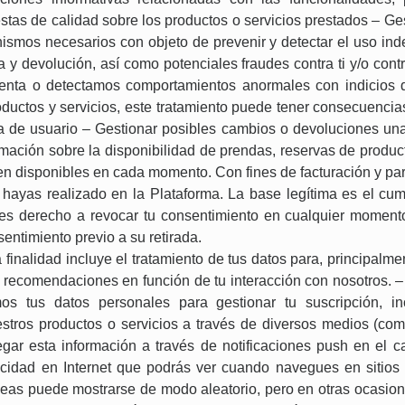
stas de calidad sobre los productos o servicios prestados – Ge
ismos necesarios con objeto de prevenir y detectar el uso ind
 y devolución, así como potenciales fraudes contra ti y/o con
enta o detectamos comportamientos anormales con indicios d
oductos y servicios, este tratamiento puede tener consecuenci
ta de usuario – Gestionar posibles cambios o devoluciones un
ormación sobre la disponibilidad de prendas, reservas de produc
n disponibles en cada momento. Con fines de facturación y para 
hayas realizado en la Plataforma. La base legítima es el cump
s derecho a revocar tu consentimiento en cualquier momento s
entimiento previo a su retirada.
 finalidad incluye el tratamiento de tus datos para, principalme
 recomendaciones en función de tu interacción con nosotros. –
emos tus datos personales para gestionar tu suscripción, i
stros productos o servicios a través de diversos medios (com
gar esta información a través de notificaciones push en el c
blicidad en Internet que podrás ver cuando navegues en sitio
veas puede mostrarse de modo aleatorio, pero en otras ocasion