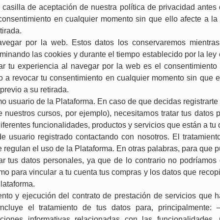
a casilla de aceptación de nuestra política de privacidad antes
consentimiento en cualquier momento sin que ello afecte a la 
tirada.
navegar por la web. Estos datos los conservaremos mientras
iminando las cookies y durante el tiempo establecido por la le
r tu experiencia al navegar por la web es el consentimiento 
a revocar tu consentimiento en cualquier momento sin que ello
revio a su retirada.
omo usuario de la Plataforma. En caso de que decidas registrart
nuestros cursos, por ejemplo), necesitamos tratar tus datos p
ferentes funcionalidades, productos y servicios que están a tu 
e usuario registrado contactando con nosotros. El tratamient
 regulan el uso de la Plataforma. En otras palabras, para que p
ar tus datos personales, ya que de lo contrario no podríamos 
mo para vincular a tu cuenta tus compras y los datos que recopi
Plataforma.
ento y ejecución del contrato de prestación de servicios que 
 incluye el tratamiento de tus datos para, principalmente:
ciones informativas relacionadas con las funcionalidades, 