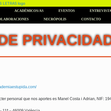
ACADÉMICOS/AS
EVENTOS
ENTREVIST
OLABORACIONES
NECRÓPOLIS
CONTACTO
 DE PRIVACIDA
cademiaestupida.com/
cter personal que nos aportes es Manel Costa i Adrian, NIF: 1
 – 11ª – 46009 València