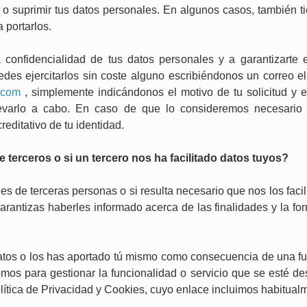
r o suprimir tus datos personales. En algunos casos, también t
 portarlos.
onfidencialidad de tus datos personales y a garantizarte 
s ejercitarlos sin coste alguno escribiéndonos un correo ele
.com
, simplemente indicándonos el motivo de tu solicitud y el
levarlo a cabo. En caso de que lo consideremos necesario p
reditativo de tu identidad.
e terceros o si un tercero nos ha facilitado datos tuyos?
s de terceras personas o si resulta necesario que nos los facil
arantizas haberles informado acerca de las finalidades y la fo
 datos o los has aportado tú mismo como consecuencia de una fun
emos para gestionar la funcionalidad o servicio que se esté de
olítica de Privacidad y Cookies, cuyo enlace incluimos habitua