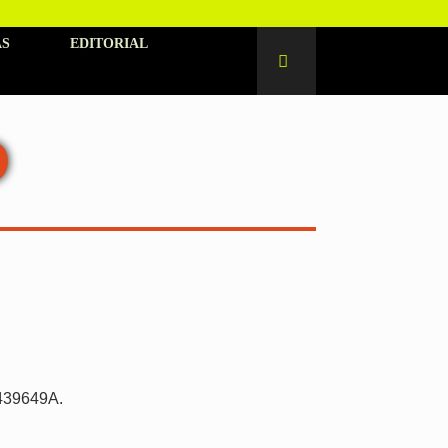
AS
EDITORIAL
D
9439649A.