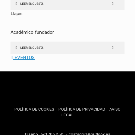
LEER ENCUESTA
Llapis
Académico fundador
LEER ENCUESTA
EVENTOS
POLÍTICA DE COOKIES
│
POLÍTICA DE PRIVACIDAD
│
AVISO
LEGAL
Diseño: 661 703 858 •
costacruz@outlook.es