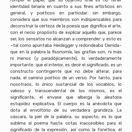
romper el papel, que su objetivo final es no tener
identidad binaria en cuanto a sus fines artísticos en
general, y poéticos en particular; sin embargo,
considera que sus miembros son indispensables para
deconstruir la certeza de la poesía que dignifica el arte,
con el necio propósito de explicar aquello que, parece
ser, los sensatos no alcanzan a comprender; y esto es
–tal como apuntaba Heidegger y redondeaba Derrida–
que en la palabra la fisonomía, las grafías son, ni más
ni menos (y paradójicamente), lo verdaderamente
importante; que el interior, es decir el significado, es un
constructo contingente que no debe alterar, para
nada, el camino poético de un verso. Por tanto, para
nosotraos, lo único sustancial de los vocablos, lo
valioso y transcendental de los mismos, es el
significante, el envase que alberga la aleatoria
estupidez explicativa. El cuerpo es la anécdota que
dota al envoltorio de su verdadera grandeza. La
cáscara, la piel de la palabra, su aspecto, es lo que
sublima al poema hasta cotas inaccesibles para el
significado de la expresión; así como la fonética, el