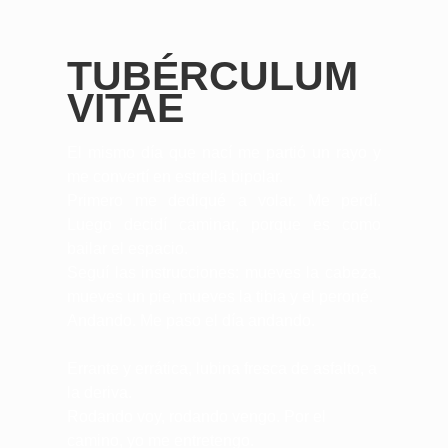
TUBÉRCULUM
VITAE
El mismo día que nací me partió un rayo y
me convertí en estrella bipolar.
Primero me dediqué a volar. Me perdí.
Luego decidí caminar, porque es como
bailar el espacio.
Seguí las instrucciones: mueves la cabeza,
mueves un pie, mueves la tibia y el peroné.
Andando. Me paso el día andando.
Errante y errática, lubina fresca de asfalto, a
la deriva.
Rodando voy, rodando vengo. Por el
camino, yo me entretengo.