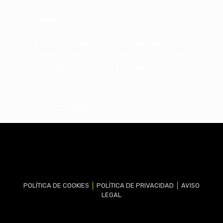
De cueva en cueva, de costa a costa, y tiro
porque me toca.
Si deseas mantener una incoherente
conversación con la estupidez hecha carne,
no dudes en llamarme. Esa soy yo.
ACADÉMICOS
POLÍTICA DE COOKIES
│
POLÍTICA DE PRIVACIDAD
│
AVISO
LEGAL