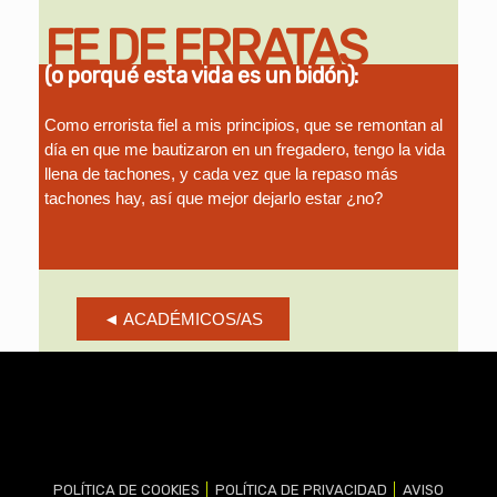
FE DE ERRATAS
(o porqué esta vida es un bidón):
Como errorista fiel a mis principios, que se remontan al
día en que me bautizaron en un fregadero, tengo la vida
llena de tachones, y cada vez que la repaso más
tachones hay, así que mejor dejarlo estar ¿no?
◄ ACADÉMICOS/AS
POLÍTICA DE COOKIES
│
POLÍTICA DE PRIVACIDAD
│
AVISO