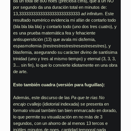
da un total de 800 noes (preciosa cifra), que a un NO
por segundo da una duración total en minutos de:
13,33333333333333333333333333
ad infinitum.
Este
resultado numérico evidencia mi afán de contarlo todo
(bla bla bla bla) y contarlo todo (uno dos tres cuatro), y
es una prueba matemática fea y fehaciente
antisuperstición (13) que avala mi disfemia,
espasmofemia (trestrestrestrestresestresestres), y
blasfemia, asegurando su carácter divino de santísima
trinidad (uno y tres al mismo tiempo) y eternal (3, 3, 3,
3… sin fin), lo que lo convierte idiotamente en una obra
de arte.
Esto también cuadra (versión para fuguillas):
Además, este discurso de las
Pa que te rías No
encajo
cvallejo (idiotorial indexada) se presenta en
formato visual también tan bien enmarcado en dorado,
lo que permite su visualización en no más de 3
segundos, con un ahorro de al menos 13 tercos e
inútiles minutos de noes, cantidad temporal nada