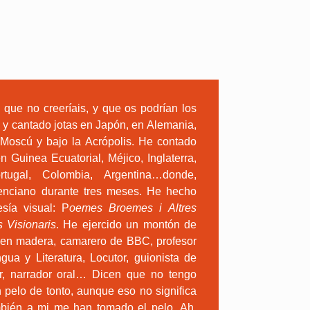
 creeríais, y que os podrían los
o y cantado jotas en Japón, en Alemania,
 Moscú y bajo la Acrópolis. He contado
n Guinea Ecuatorial, Méjico, Inglaterra,
rtugal, Colombia, Argentina…donde,
enciano durante tres meses. He hecho
sía visual: P
oemes Broemes i Altres
Visionaris
. He ejercido un montón de
sta en madera, camarero de BBC, profesor
gua y Literatura, Locutor, guionista de
tor, narrador oral… Dicen que no tengo
n pelo de tonto, aunque eso no significa
ambién a mi me han tomado el pelo. Ah,