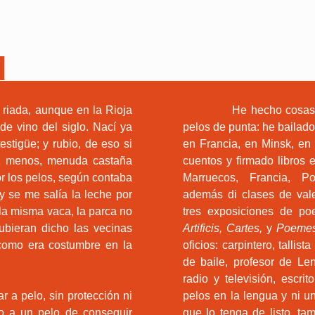
M
 riada, aunque en la Rioja
He hecho cosas que no
de vino del siglo. Nací ya
pelos de punta: he bailad
stigüe; y rubio, de eso si
en Francia, en Minsk, en
ez menos, menuda castaña
cuentos y firmado libros e
or los pelos, según contaba
Marruecos, Francia, Po
y se me salía la leche por
además di clases de val
 la misma vaca, la parca no
tres exposiciones de poe
Hubieran dicho las vecinas
Artificis, Cartes,
y
Poemes 
como era costumbre en la
oficios: carpintero, talli
de baile, profesor de Len
radio y televisión, escri
 pelo, sin protección ni
pelos en la lengua y ni u
o a un pelo de conseguir
que lo tenga de listo, t