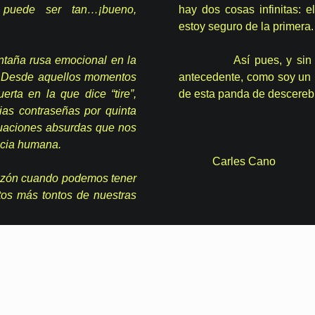
e puede ser tan…¡bueno,
hay dos cosas infinitas: 
estoy seguro de la primera.
a rusa emocional en la
Así pues, y sin que s
 Desde aquellos momentos
antecedente, como soy un 
rta en la que dice “tire”,
de esta panda de descereb
ias contraseñas por quinta
ituaciones absurdas que nos
encia humana.
Carles Cano
ón cuando podemos tener
tos más tontos de nuestras