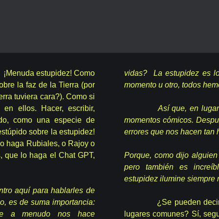
… ¡Menuda estupidez! Como
vidas? La estupidez es l
bre la faz de la Tierra (por
momento u otro, todos hemo
ierra tuviera cara?). Como si
en ellos. Hacer, escribir,
Así que, en lugar de t
pido, como una especie de
momentos cómicos. Despué
stúpido sobre la estupidez!
errores que nos hacen ta
lo haga Rubiales, o Rajoy o
, que lo haga el Chat GPT,
Porque, como dijo alguien
pero también es increíb
estupidez ilumine siempre 
tro aquí para hablarles de
o, es de suma importancia:
¿Se pueden decir 
 que a menudo nos hace
lugares comunes? Sí, segu