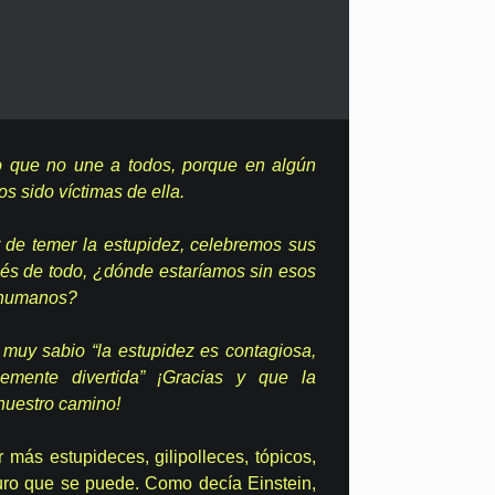
o que no une a todos, porque en algún
s sido víctimas de ella.
emer la estupidez, celebremos sus
s de todo, ¿dónde estaríamos sin esos
n humanos?
 muy sabio “la estupidez es contagiosa,
lemente divertida” ¡Gracias y que la
nuestro camino!
más estupideces, gilipolleces, tópicos,
ro que se puede. Como decía Einstein,