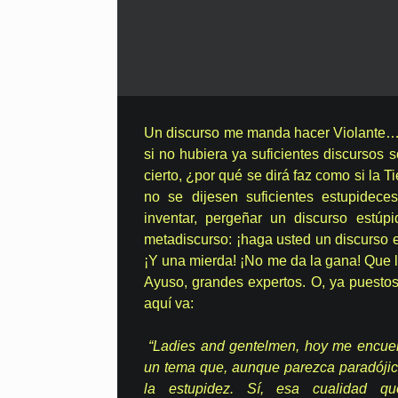
Un discurso me manda hacer Violante
si no hubiera ya suficientes discursos so
cierto, ¿por qué se dirá faz como si la T
no se dijesen suficientes estupideces 
inventar, pergeñar un discurso estú
metadiscurso: ¡haga usted un discurso e
¡Y una mierda! ¡No me da la gana! Que 
Ayuso, grandes expertos. O, ya puestos
aquí va:
“Ladies and gentelmen, hoy me encuen
un tema que, aunque parezca paradójic
la estupidez. Sí, esa cualidad